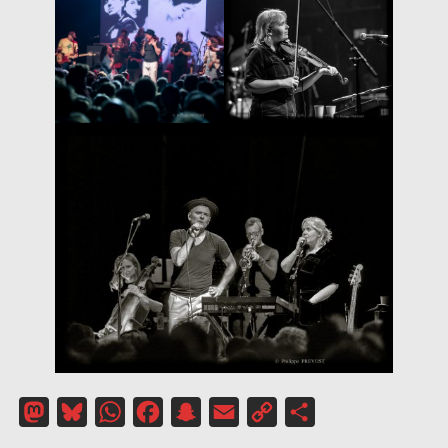
Mastodon
Bluesky
WhatsApp
Facebook
Snapchat
Email
Copy
Partager
Link