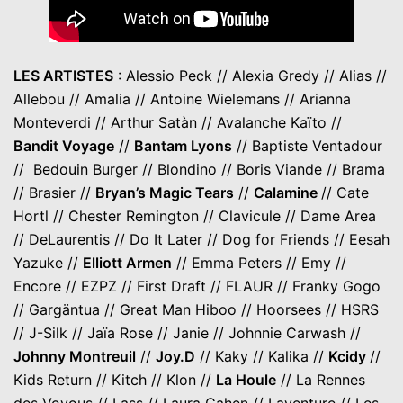
LES ARTISTES
: Alessio Peck // Alexia Gredy // Alias //
Allebou // Amalia // Antoine Wielemans // Arianna
Monteverdi // Arthur Satàn // Avalanche Kaïto //
Bandit Voyage
//
Bantam Lyons
// Baptiste Ventadour
// Bedouin Burger // Blondino // Boris Viande // Brama
// Brasier //
Bryan’s Magic Tears
//
Calamine
// Cate
Hortl // Chester Remington // Clavicule // Dame Area
// DeLaurentis // Do It Later // Dog for Friends // Eesah
Yazuke //
Elliott Armen
// Emma Peters // Emy //
Encore // EZPZ // First Draft // FLAUR // Franky Gogo
// Gargäntua // Great Man Hiboo // Hoorsees // HSRS
// J-Silk // Jaïa Rose // Janie // Johnnie Carwash //
Johnny Montreuil
//
Joy.D
// Kaky // Kalika //
Kcidy
//
Kids Return // Kitch // Klon //
La Houle
// La Rennes
des Voyous // Lass // Laura Cahen // Laventure // Les