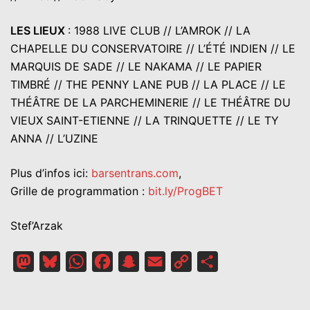
LES LIEUX
: 1988 LIVE CLUB // L’AMROK // LA
CHAPELLE DU CONSERVATOIRE // L’ÉTÉ INDIEN // LE
MARQUIS DE SADE // LE NAKAMA // LE PAPIER
TIMBRÉ // THE PENNY LANE PUB // LA PLACE // LE
THÉÂTRE DE LA PARCHEMINERIE // LE THÉÂTRE DU
VIEUX SAINT-ETIENNE // LA TRINQUETTE // LE TY
ANNA // L’UZINE
Plus d’infos ici:
barsentrans.com
,
Grille de programmation :
bit.ly/ProgBET
Stef’Arzak
Mastodon
Bluesky
WhatsApp
Facebook
Snapchat
Email
Copy
Partager
Link