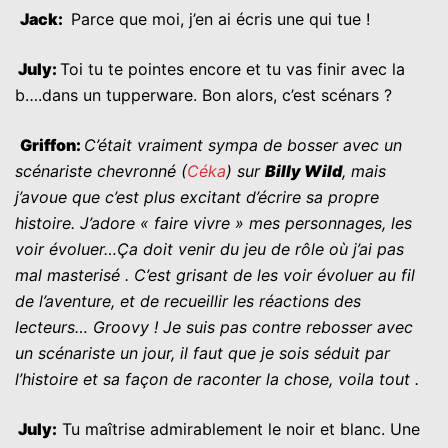
J
ack:
Parce que moi, j’en ai écris une qui tue !
July
:
Toi tu te pointes encore et tu vas finir avec la
b….dans un tupperware. Bon alors, c’est scénars ?
G
riffon
:
C’était vraiment sympa de bosser avec un
scénariste chevronné (
C
éka
) sur
Billy Wild
, mais
j’avoue que c’est plus excitant d’écrire sa propre
histoire. J’adore « faire vivre » mes personnages, les
voir évoluer…Ça doit venir du jeu de rôle où j’ai pas
mal masterisé . C’est grisant de les voir évoluer au fil
de l’aventure, et de recueillir les réactions des
lecteurs… Groovy !
Je suis pas contre rebosser avec
un scénariste un jour, il faut que je sois séduit par
l’histoire et sa façon de raconter la chose, voila tout .
July:
Tu maîtrise admirablement le noir et blanc. Une