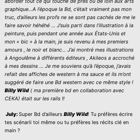
aborder tout ce qui touche de pr
è
s ou de loin aux arts
graphique…A l’époque la
B
d, c’était vraiment pas mon
truc, d’ailleurs les profs ne se sont pas cachés de me le
faire savoir héhéhé … J’suis parti dans l’illustration à la
peinture, puis pendant une année aux États-Unis et
mon « bic » à la main, je suis revenu à mes premiers
amours , le noir et blanc… J’ai montré mes illustrations
à
Angoulême
à différents éditeurs , Akileos a accroché
à mes dessins … Je me souviens qu’à l’époque, j’avais
refait des affiches de western à ma sauce et ils m’ont
suggéré de faire une
B
d western avec ce même style !
Billy Wild
( ma première bd en collaboration avec
CEKA) était sur les rails !!
July
:
Super Bd d’ailleurs
Billy Wild
! Tu préfères écrire
tes scénarii toi même ou tu préfères les récits clé en
main ?