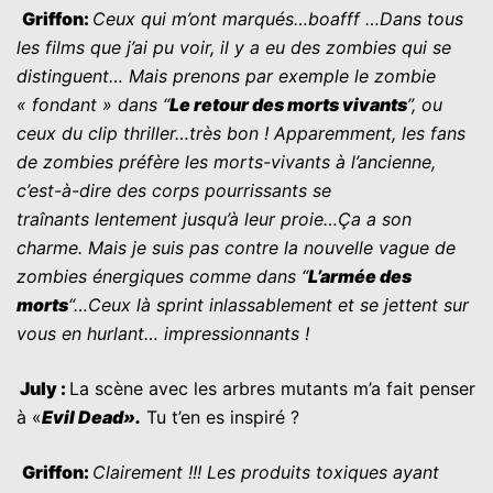
G
riffon
:
Ceux qui m’ont marqués…boafff …Dans tous
les films que j’ai pu voir, il y a eu des zombies qui se
distinguent… Mais prenons par exemple le zombie
« fondant » dans
“
Le retour des morts vivants
”
, ou
ceux du clip thriller…très bon ! Apparemment, les fans
de zombies préfère les morts-vivants à l’ancienne,
c’est-à-dire des corps pourrissants se
traînants
lentement jusqu’à leur proie…Ça a son
charme. Mais je suis pas contre la nouvelle vague de
zombies énergiques comme dans “
L’armée des
morts
“…Ceux là sprint inlassablement et se jettent sur
vous en hurlant… impressionnants !
July
:
La scène avec les arbres mutants m’a fait penser
à «
Evil Dead
»
.
Tu t’en es inspiré ?
G
riffon
:
Clairement !!! Les produits toxiques ayant