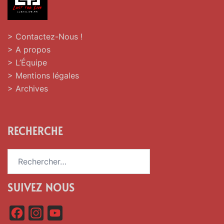
> Contactez-Nous !
> A propos
> L’Équipe
> Mentions légales
> Archives
RECHERCHE
Rechercher :
SUIVEZ NOUS
F
I
Y