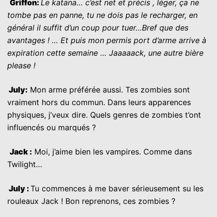
G
riffon
:
Le katana… c’est net et précis , léger, ça ne
tombe pas en panne, tu ne dois pas le recharger, en
général il suffit d’un coup pour tuer…Bref que des
avantages ! … Et puis mon permis port d’arme arrive à
expiration cette semaine … Jaaaaack, une autre bière
please !
July
:
Mon arme préférée aussi. Tes zombies sont
vraiment hors du commun. Dans leurs apparences
physiques, j’veux dire. Quels genres de zombies t’ont
influencés ou marqués ?
J
ack
:
Moi, j’aime bien les vampires. Comme dans
Twilight…
July
:
Tu commences à me baver sérieusement su les
rouleaux Jack ! Bon reprenons, ces zombies ?