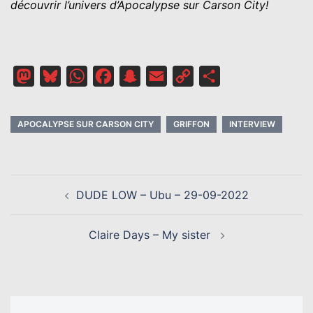
découvrir l’univers d’Apocalypse sur Carson City!
Mastodon
Bluesky
WhatsApp
Facebook
Snapchat
Email
Copy
Partager
Link
APOCALYPSE SUR CARSON CITY
GRIFFON
INTERVIEW
NAVIGATION
DUDE LOW – Ubu – 29-09-2022
D’ARTICLE
Claire Days – My sister