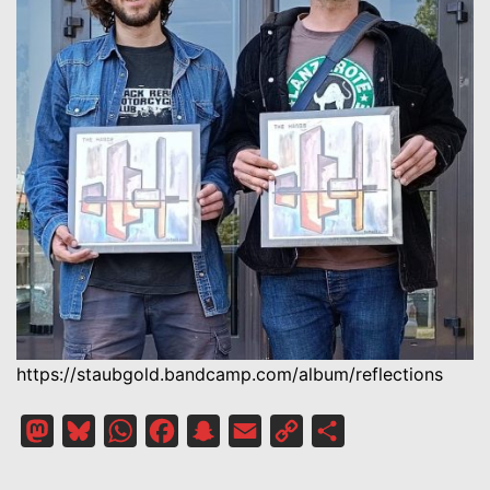
https://staubgold.bandcamp.com/album/reflections
Mastodon
Bluesky
WhatsApp
Facebook
Snapchat
Email
Copy
Partager
Link