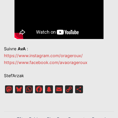
Suivre
AvA
:
https://www.instagram.com/orageroux/
https://www.facebook.com/avaorageroux
Stef’Arzak
Mastodon
Bluesky
WhatsApp
Facebook
Snapchat
Email
Copy
Partager
Link
NAVIGATION