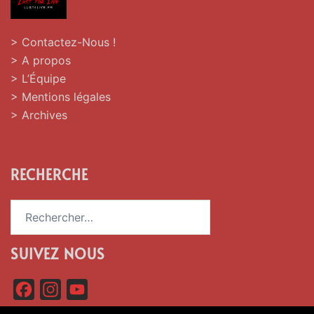
> Contactez-Nous !
> A propos
> L’Équipe
> Mentions légales
> Archives
RECHERCHE
Rechercher :
SUIVEZ NOUS
F
I
Y
a
n
o