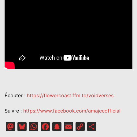
Écouter :
https://flowercoast.ffm.to/voidverses
Suivre :
https://www.facebook.com/amajeeofficial
Mastodon
Bluesky
WhatsApp
Facebook
Snapchat
Email
Copy
Partager
Link