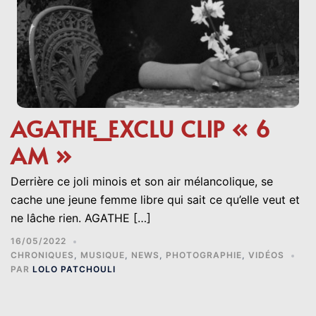
AGATHE_EXCLU CLIP « 6
AM »
Derrière ce joli minois et son air mélancolique, se
cache une jeune femme libre qui sait ce qu’elle veut et
ne lâche rien. AGATHE […]
16/05/2022
CHRONIQUES
,
MUSIQUE
,
NEWS
,
PHOTOGRAPHIE
,
VIDÉOS
PAR
LOLO PATCHOULI