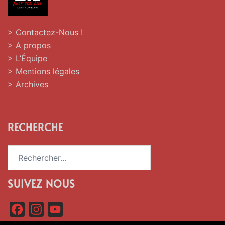
> Contactez-Nous !
> A propos
> L’Équipe
> Mentions légales
> Archives
RECHERCHE
Rechercher :
SUIVEZ NOUS
F
I
Y
a
n
o