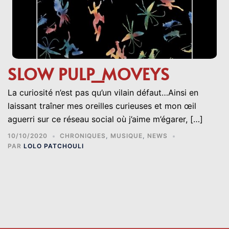
SLOW PULP_MOVEYS
La curiosité n’est pas qu’un vilain défaut…Ainsi en
laissant traîner mes oreilles curieuses et mon œil
aguerri sur ce réseau social où j’aime m’égarer, […]
10/10/2020
CHRONIQUES
,
MUSIQUE
,
NEWS
PAR
LOLO PATCHOULI