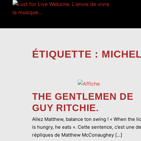
Aller
au
contenu
ÉTIQUETTE :
MICHE
THE GENTLEMEN DE
GUY RITCHIE.
Allez Matthew, balance ton swing ! « When the li
is hungry, he eats ». Cette sentence, c’est une d
répliques de Matthew McConaughey […]