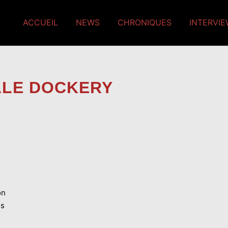
ACCUEIL
NEWS
CHRONIQUES
INTERVI
LLE DOCKERY
on
es