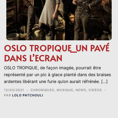
OSLO TROPIQUE_UN PAVÉ
DANS L’ECRAN
OSLO TROPIQUE, de façon imagée, pourrait être
représenté par un pic à glace planté dans des braises
ardentes libérant une furie qu’on aurait réfrénée. […]
12/03/2021
CHRONIQUES
,
MUSIQUE
,
NEWS
,
VIDÉOS
PAR
LOLO PATCHOULI