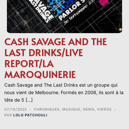
CASH SAVAGE AND THE
LAST DRINKS/LIVE
REPORT/LA
MAROQUINERIE
Cash Savage and The Last Drinks est un groupe qui
nous vient de Melbourne. Formés en 2008, ils sont à la
tête de 5 […]
07/10/2022
CHRONIQUES
,
MUSIQUE
,
NEWS
,
VIDÉOS
PAR
LOLO PATCHOULI