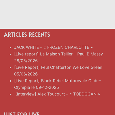
ARTICLES RÉCENTS
JACK WHITE – « FROZEN CHARLOTTE »
[Live report] La Maison Tellier – Paul B Massy
28/05/2026
[Live Report] Feu! Chatterton We Love Green
05/06/2026
[Live Report] Black Rebel Motorcycle Club –
Olympia le 09-12-2025
[Interview] Alex Toucourt – « TOBOGGAN »
LUST FOR LIVE