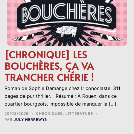
[CHRONIQUE] LES
BOUCHÈRES, ÇA VA
TRANCHER CHÉRIE !
Roman de Sophie Demange chez L’Iconoclaste, 311
pages de pur thriller. Résumé : À Rouen, dans ce
quartier bourgeois, impossible de manquer la […]
20/08/2025
CHRONIQUES
,
LITTÉRATURE
PAR
JULY HERREWYN