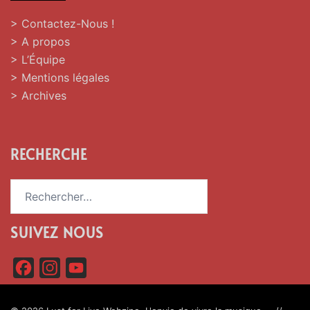
> Contactez-Nous !
> A propos
> L’Équipe
> Mentions légales
> Archives
RECHERCHE
Rechercher :
SUIVEZ NOUS
F
I
Y
a
n
o
c
s
u