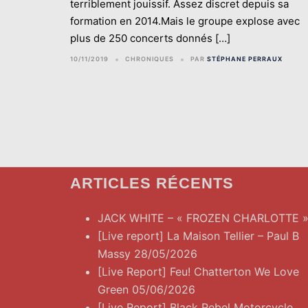
terriblement jouissif. Assez discret depuis sa
formation en 2014.Mais le groupe explose avec
plus de 250 concerts donnés […]
10/11/2019
CHRONIQUES
PAR
STÉPHANE PERRAUX
ARTICLES RÉCENTS
JACK WHITE – « FROZEN CHARLOTTE 
[Live report] La Maison Tellier – Paul B
Massy 28/05/2026
[Live Report] Feu! Chatterton We Love
Green 05/06/2026
[Live Report] Black Rebel Motorcycle