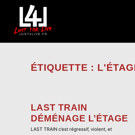
Aller
au
contenu
ÉTIQUETTE :
L'ÉTAG
LAST TRAIN
DÉMÉNAGE L’ÉTAGE
LAST TRAIN c’est régressif, violent, et