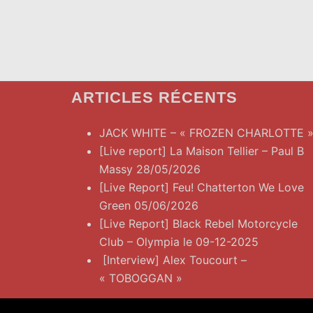
ARTICLES RÉCENTS
JACK WHITE – « FROZEN CHARLOTTE 
[Live report] La Maison Tellier – Paul B
Massy 28/05/2026
[Live Report] Feu! Chatterton We Love
Green 05/06/2026
[Live Report] Black Rebel Motorcycle
Club – Olympia le 09-12-2025
[Interview] Alex Toucourt –
« TOBOGGAN »