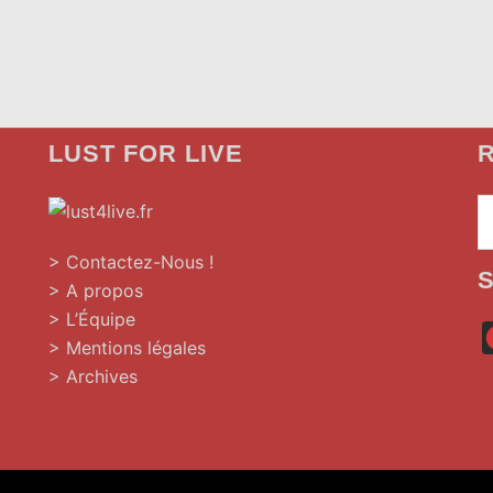
LUST FOR LIVE
R
»
> Contactez-Nous !
> A propos
> L’Équipe
> Mentions légales
> Archives