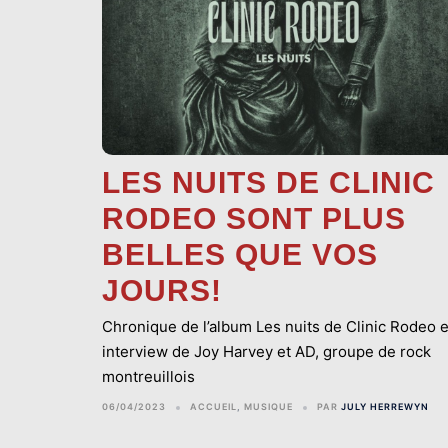
LES NUITS DE CLINIC
RODEO SONT PLUS
BELLES QUE VOS
JOURS!
Chronique de l’album Les nuits de Clinic Rodeo e
interview de Joy Harvey et AD, groupe de rock
montreuillois
06/04/2023
ACCUEIL
,
MUSIQUE
PAR
JULY HERREWYN