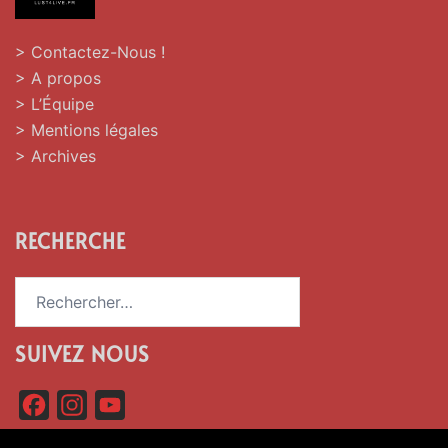
> Contactez-Nous !
> A propos
> L’Équipe
> Mentions légales
> Archives
RECHERCHE
Rechercher :
SUIVEZ NOUS
F
I
Y
a
n
o