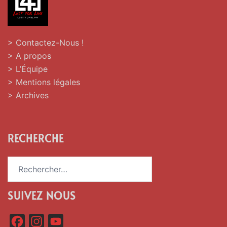
> Contactez-Nous !
> A propos
> L’Équipe
> Mentions légales
> Archives
RECHERCHE
Rechercher :
SUIVEZ NOUS
F
I
Y