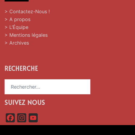
> Contactez-Nous !
> A propos
> L’Équipe
> Mentions légales
> Archives
RECHERCHE
Rechercher :
SUIVEZ NOUS
F
I
Y
a
n
o