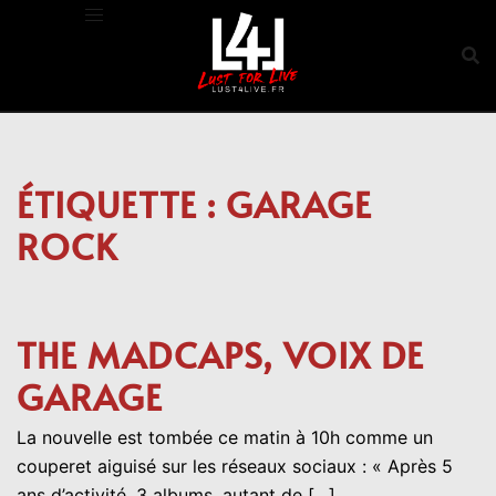
Aller
au
contenu
ÉTIQUETTE :
GARAGE
ROCK
THE MADCAPS, VOIX DE
GARAGE
La nouvelle est tombée ce matin à 10h comme un
couperet aiguisé sur les réseaux sociaux : « Après 5
ans d’activité, 3 albums, autant de […]