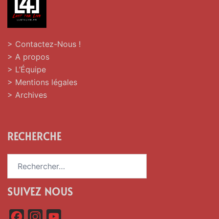
> Contactez-Nous !
> A propos
> L’Équipe
> Mentions légales
> Archives
RECHERCHE
Rechercher :
SUIVEZ NOUS
F
I
Y