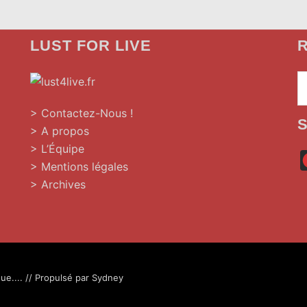
LUST FOR LIVE
R
»
> Contactez-Nous !
> A propos
> L’Équipe
> Mentions légales
> Archives
ue.... // Propulsé par
Sydney