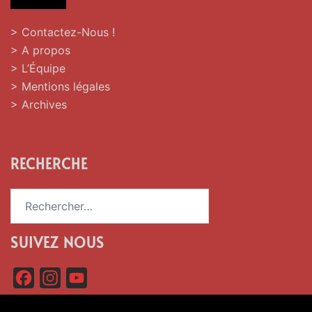
> Contactez-Nous !
> A propos
> L’Équipe
> Mentions légales
> Archives
RECHERCHE
Rechercher :
SUIVEZ NOUS
F
I
Y
a
n
o