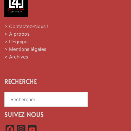
> Contactez-Nous !
> A propos
> L’Équipe
> Mentions légales
> Archives
RECHERCHE
Rechercher :
SUIVEZ NOUS
F
I
Y