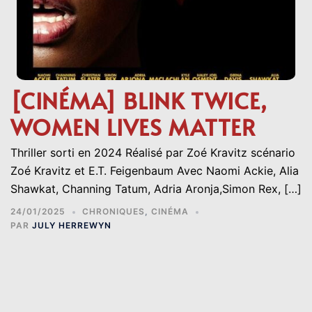
[CINÉMA] BLINK TWICE,
WOMEN LIVES MATTER
Thriller sorti en 2024 Réalisé par Zoé Kravitz scénario
Zoé Kravitz et E.T. Feigenbaum Avec Naomi Ackie, Alia
Shawkat, Channing Tatum, Adria Aronja,Simon Rex, […]
24/01/2025
CHRONIQUES
,
CINÉMA
PAR
JULY HERREWYN