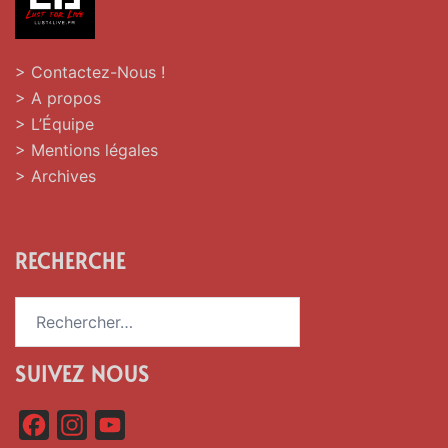
> Contactez-Nous !
> A propos
> L’Équipe
> Mentions légales
> Archives
RECHERCHE
Rechercher :
SUIVEZ NOUS
F
I
Y