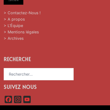
> Contactez-Nous !
> A propos
> L’Équipe
> Mentions légales
> Archives
RECHERCHE
Rechercher :
SUIVEZ NOUS
F
I
Y
a
n
o