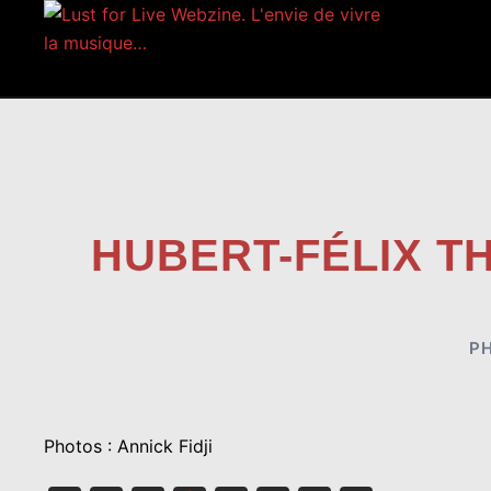
Aller
au
contenu
HUBERT-FÉLIX T
P
Photos : Annick Fidji