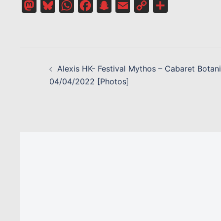
Mastodon
Bluesky
WhatsApp
Facebook
Snapchat
Email
Copy
Partager
Link
NAVIGATION
D’ARTICLE
Alexis HK- Festival Mythos – Cabaret Botan
04/04/2022 [Photos]