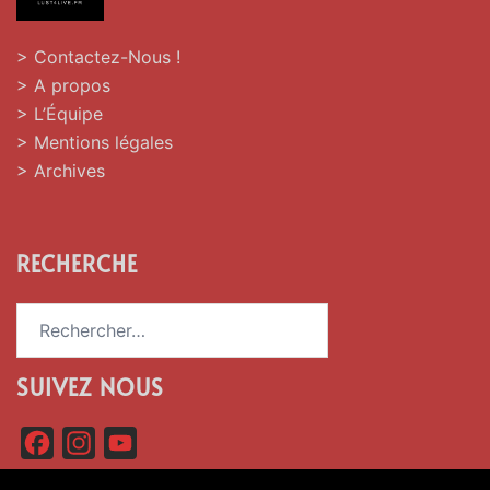
> Contactez-Nous !
> A propos
> L’Équipe
> Mentions légales
> Archives
RECHERCHE
Rechercher :
SUIVEZ NOUS
F
I
Y
a
n
o