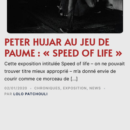
PETER HUJAR AU JEU DE
PAUME : « SPEED OF LIFE »
Cette exposition intitulée Speed of life – on ne pouvait
trouver titre mieux approprié – m’a donné envie de
courir comme ce morceau de […]
02/01/2020
CHRONIQUES
,
EXPOSITION
,
NEWS
PAR
LOLO PATCHOULI