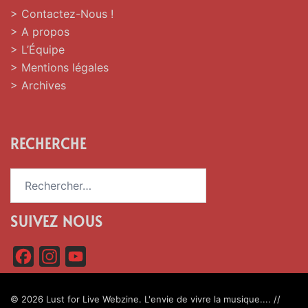
> Contactez-Nous !
> A propos
> L’Équipe
> Mentions légales
> Archives
RECHERCHE
Rechercher :
SUIVEZ NOUS
F
I
Y
a
n
o
c
s
u
© 2026 Lust for Live Webzine. L'envie de vivre la musique.... //