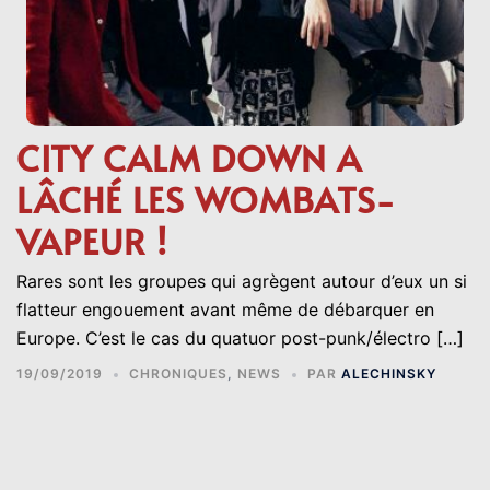
CITY CALM DOWN A
LÂCHÉ LES WOMBATS-
VAPEUR !
Rares sont les groupes qui agrègent autour d’eux un si
flatteur engouement avant même de débarquer en
Europe. C’est le cas du quatuor post-punk/électro […]
19/09/2019
CHRONIQUES
,
NEWS
PAR
ALECHINSKY