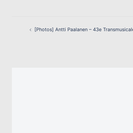
Link
NAVIGATION
D’ARTICLE
[Photos] Antti Paalanen – 43e Transmusical