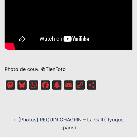
Photo de couv. ©TlenFoto
Mastodon
Bluesky
WhatsApp
Facebook
Snapchat
Email
Copy
Partager
Link
NAVIGATION
[Photos] REQUIN CHAGRIN – La Gaîté lyrique
D’ARTICLE
(paris)